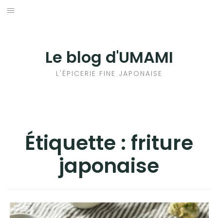
Aller
au
輸出手続きについて
contenu
LE GOÛT DU JAPON DANS VOTRE CUISINE
Le blog d'UMAMI
AU QUOTIDIEN
L'ÉPICERIE FINE JAPONAISE
Étiquette :
friture
japonaise