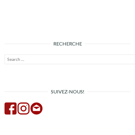
RECHERCHE
Recherche
Lanc
pour :
la
rech
SUIVEZ-NOUS!