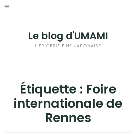
Aller
au
輸出手続きについて
contenu
LE GOÛT DU JAPON DANS VOTRE CUISINE
Le blog d'UMAMI
AU QUOTIDIEN
L'ÉPICERIE FINE JAPONAISE
Étiquette :
Foire
internationale de
Rennes