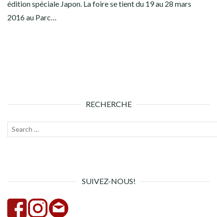
édition spéciale Japon. La foire se tient du 19 au 28 mars
2016 au Parc…
RECHERCHE
Recherche
Lanc
pour :
la
rech
SUIVEZ-NOUS!