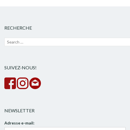
RECHERCHE
Recherche
Lanc
pour :
la
rech
SUIVEZ-NOUS!
NEWSLETTER
Adresse e-mail: