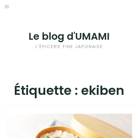
Aller
au
輸出手続きについて
contenu
LE GOÛT DU JAPON DANS VOTRE CUISINE
Le blog d'UMAMI
AU QUOTIDIEN
L'ÉPICERIE FINE JAPONAISE
Étiquette :
ekiben