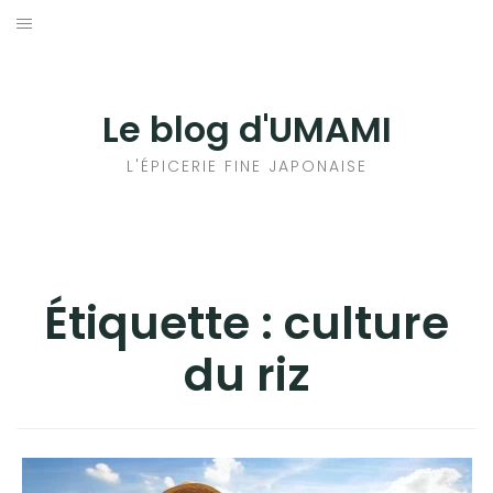
Aller
au
輸出手続きについて
contenu
LE GOÛT DU JAPON DANS VOTRE CUISINE
Le blog d'UMAMI
AU QUOTIDIEN
L'ÉPICERIE FINE JAPONAISE
Étiquette :
culture
du riz