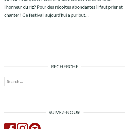
l’honneur du riz? Pour des récoltes abondantes il faut prier et
chanter ! Ce festival, aujourd’hui a pur but…
RECHERCHE
Recherche
Lanc
pour :
la
rech
SUIVEZ-NOUS!