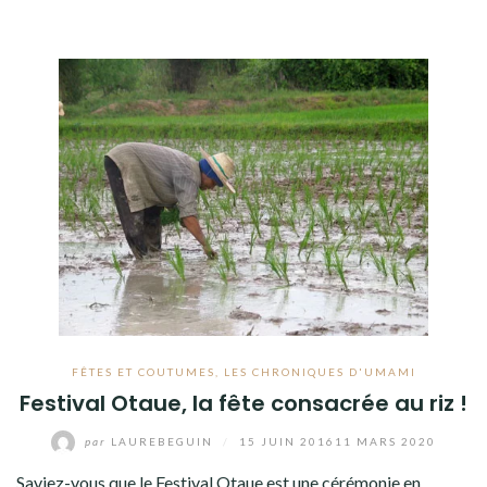
FÊTES ET COUTUMES
,
LES CHRONIQUES D'UMAMI
Festival Otaue, la fête consacrée au riz !
par
LAUREBEGUIN
/
15 JUIN 2016
11 MARS 2020
Saviez-vous que le Festival Otaue est une cérémonie en