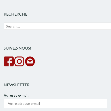
RECHERCHE
Recherche
Lanc
pour :
la
rech
SUIVEZ-NOUS!
NEWSLETTER
Adresse e-mail: