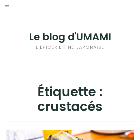
Aller
au
輸出手続きについて
contenu
LE GOÛT DU JAPON DANS VOTRE CUISINE
Le blog d'UMAMI
AU QUOTIDIEN
L'ÉPICERIE FINE JAPONAISE
Étiquette :
crustacés