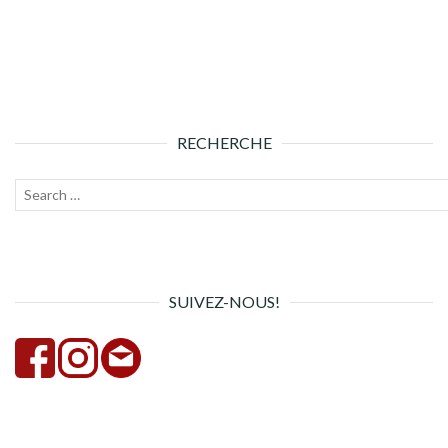
RECHERCHE
Recherche
Lanc
pour :
la
rech
SUIVEZ-NOUS!