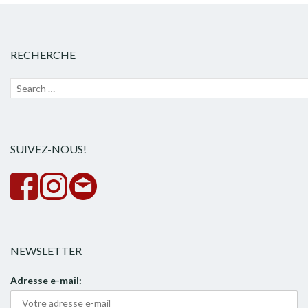
RECHERCHE
Recherche
Lanc
pour :
la
rech
SUIVEZ-NOUS!
NEWSLETTER
Adresse e-mail: