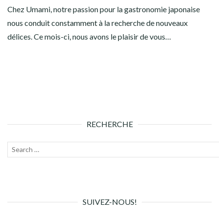
Chez Umami, notre passion pour la gastronomie japonaise
nous conduit constamment à la recherche de nouveaux
délices. Ce mois-ci, nous avons le plaisir de vous…
RECHERCHE
Recherche
Lanc
pour :
la
rech
SUIVEZ-NOUS!