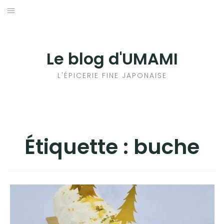
Aller
au
輸出手続きについて
contenu
LE GOÛT DU JAPON DANS VOTRE CUISINE
Le blog d'UMAMI
AU QUOTIDIEN
L'ÉPICERIE FINE JAPONAISE
Étiquette :
buche