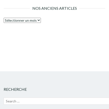
NOS ANCIENS ARTICLES
Nos
anciens
articles
RECHERCHE
Recherche
Lanc
pour :
la