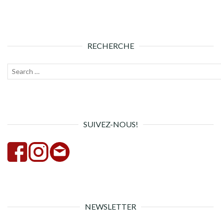
RECHERCHE
Recherche
Lanc
pour :
la
rech
SUIVEZ-NOUS!
NEWSLETTER