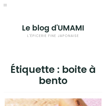
Aller
au
輸出手続きについて
contenu
LE GOÛT DU JAPON DANS VOTRE CUISINE
Le blog d'UMAMI
AU QUOTIDIEN
L'ÉPICERIE FINE JAPONAISE
Étiquette :
boite à
bento