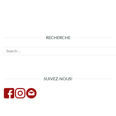
RECHERCHE
Recherche
Lanc
pour :
la
rech
SUIVEZ-NOUS!