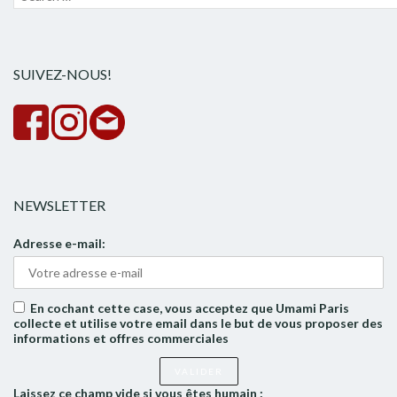
pour :
la
rech
SUIVEZ-NOUS!
NEWSLETTER
Adresse e-mail:
En cochant cette case, vous acceptez que Umami Paris
collecte et utilise votre email dans le but de vous proposer des
informations et offres commerciales
Laissez ce champ vide si vous êtes humain :