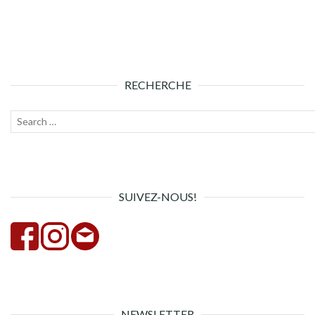
RECHERCHE
Recherche
Lanc
pour :
la
rech
SUIVEZ-NOUS!
NEWSLETTER