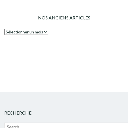
NOS ANCIENS ARTICLES
Nos
anciens
articles
RECHERCHE
Recherche
Lanc