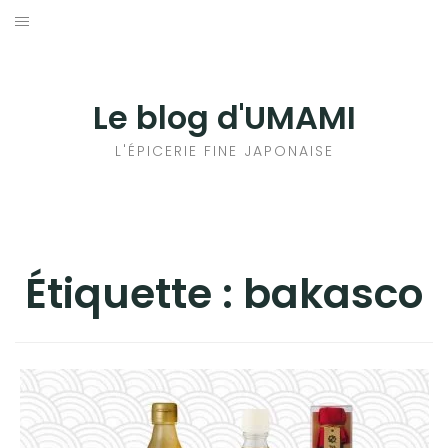
Aller
au
輸出手続きについて
contenu
LE GOÛT DU JAPON DANS VOTRE CUISINE
Le blog d'UMAMI
AU QUOTIDIEN
L'ÉPICERIE FINE JAPONAISE
Étiquette :
bakasco