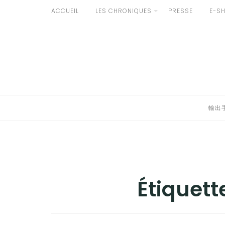
Aller
ACCUEIL
LES CHRONIQUES
PRESSE
E-S
au
輸出手続きについて
contenu
LE GOÛT DU JAPON DANS VOTRE CUISINE
AU QUOTIDIEN
輸出
Étiquett