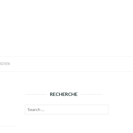
IDIEN
RECHERCHE
Recherche
Lancer
pour :
la
recherche