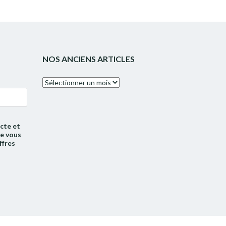
NOS ANCIENS ARTICLES
Nos
anciens
articles
cte et
de vous
ffres