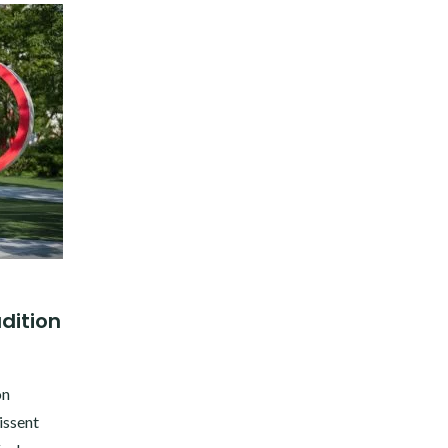
adition
on
issent