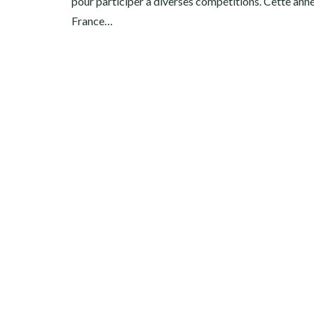
pour participer à diverses compétitions. Cette anné
France…