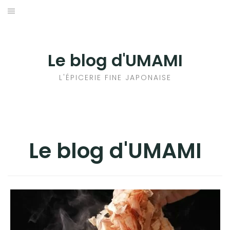
Aller
au
輸出手続きについて
contenu
LE GOÛT DU JAPON DANS VOTRE CUISINE
Le blog d'UMAMI
AU QUOTIDIEN
L'ÉPICERIE FINE JAPONAISE
Le blog d'UMAMI