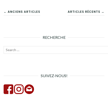
NAVIGATION
← ANCIENS ARTICLES
ARTICLES RÉCENTS →
DES
ARTICLES
RECHERCHE
Recherche
Lanc
pour :
la
rech
SUIVEZ-NOUS!