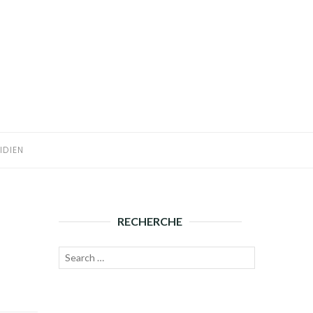
IDIEN
RECHERCHE
Recherche
Lancer
pour :
la
recherche