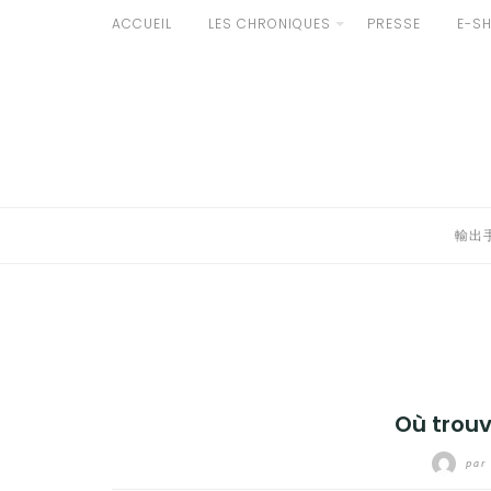
Aller
ACCUEIL
LES CHRONIQUES
PRESSE
E-S
au
輸出手続きについて
contenu
LE GOÛT DU JAPON DANS VOTRE CUISINE
AU QUOTIDIEN
輸出
Où trouv
par