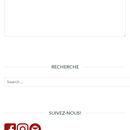
RECHERCHE
Recherche
Lanc
pour :
la
rech
SUIVEZ-NOUS!