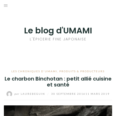
Aller
au
輸出手続きについて
contenu
LE GOÛT DU JAPON DANS VOTRE CUISINE
Le blog d'UMAMI
AU QUOTIDIEN
L'ÉPICERIE FINE JAPONAISE
LES CHRONIQUES D'UMAMI
,
PRODUITS & PRODUCTEURS
Le charbon Binchotan : petit allié cuisine
et santé
par
LAUREBEGUIN
/
30 SEPTEMBRE 2016
11 MARS 2019