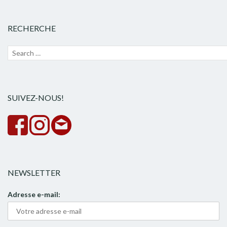
RECHERCHE
Recherche
Lanc
pour :
la
rech
SUIVEZ-NOUS!
NEWSLETTER
Adresse e-mail: