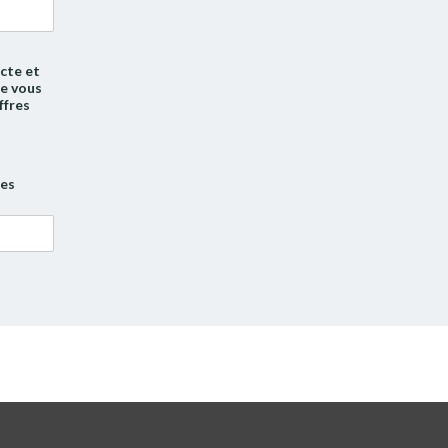
anciens
articles
cte et
de vous
ffres
tes