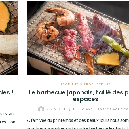
PRODUITS & PRODUCTEURS
des !
Le barbecue japonais, l’allié des p
espaces
par
ANGÉLIQUE
/
6 AVRIL 2021
22 AOÛT 20
ssiez au
A l’arrivée du printemps et des beaux jours nous so
ires… on
nombreux à vouloir sortir notre barbecue le plus tôt