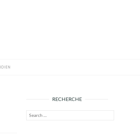
IDIEN
RECHERCHE
Recherche
Lancer
pour :
la
recherche