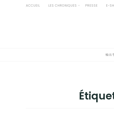
Aller
ACCUEIL
LES CHRONIQUES
PRESSE
E-S
développer
au
輸出手続きについて
contenu
le
LE GOÛT DU JAPON DANS VOTRE CUISINE
menu
AU QUOTIDIEN
enfant
輸出
Étique