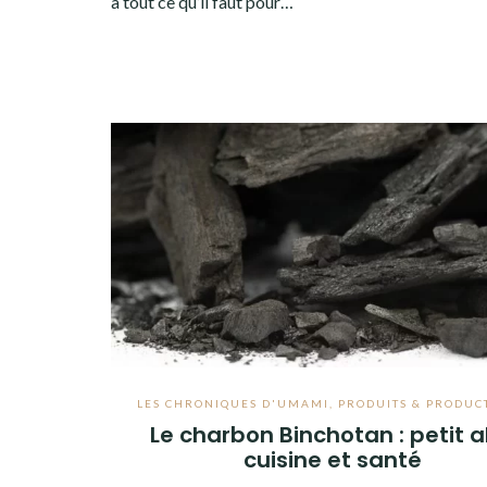
a tout ce qu’il faut pour…
LES CHRONIQUES D'UMAMI
,
PRODUITS & PRODUC
Le charbon Binchotan : petit al
cuisine et santé