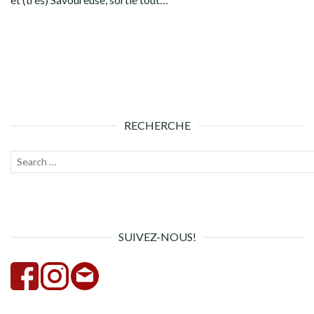
RECHERCHE
Recherche
Lanc
pour :
la
rech
SUIVEZ-NOUS!