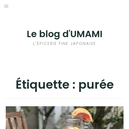
Aller
au
輸出手続きについて
contenu
LE GOÛT DU JAPON DANS VOTRE CUISINE
Le blog d'UMAMI
AU QUOTIDIEN
L'ÉPICERIE FINE JAPONAISE
Étiquette :
purée