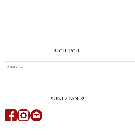
RECHERCHE
Recherche
Lanc
pour :
la
rech
SUIVEZ-NOUS!