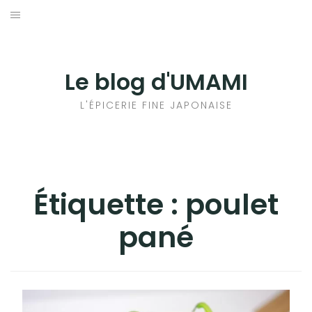
Aller
au
輸出手続きについて
contenu
LE GOÛT DU JAPON DANS VOTRE CUISINE
Le blog d'UMAMI
AU QUOTIDIEN
L'ÉPICERIE FINE JAPONAISE
Étiquette :
poulet
pané