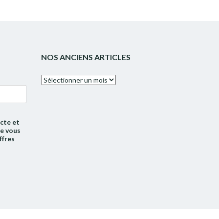
NOS ANCIENS ARTICLES
Nos
anciens
articles
cte et
de vous
ffres