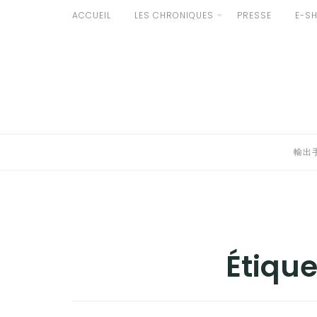
Aller
ACCUEIL
LES CHRONIQUES
PRESSE
E-S
au
輸出手続きについて
contenu
LE GOÛT DU JAPON DANS VOTRE CUISINE
AU QUOTIDIEN
輸出
Étique