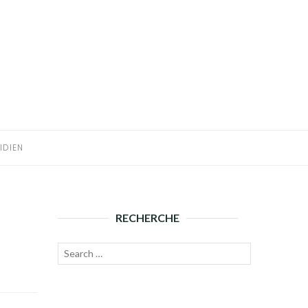
IDIEN
RECHERCHE
Recherche
Lancer
pour :
la
recherche