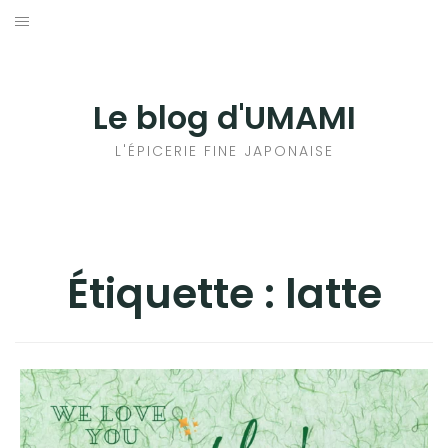
Aller
au
輸出手続きについて
contenu
LE GOÛT DU JAPON DANS VOTRE CUISINE
Le blog d'UMAMI
AU QUOTIDIEN
L'ÉPICERIE FINE JAPONAISE
Étiquette :
latte