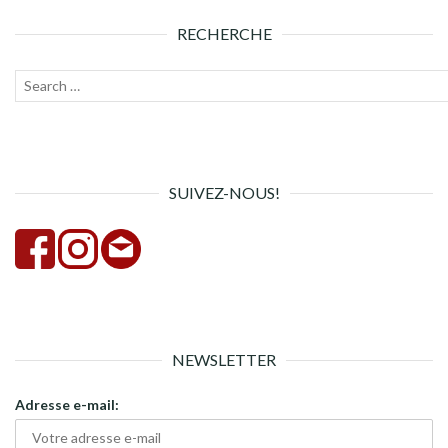
RECHERCHE
Recherche
Lanc
pour :
la
rech
SUIVEZ-NOUS!
NEWSLETTER
Adresse e-mail: