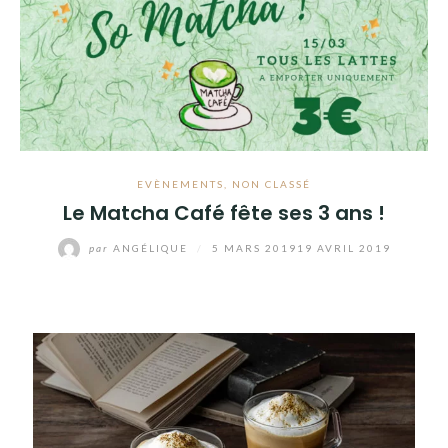
EVÈNEMENTS
,
NON CLASSÉ
Le Matcha Café fête ses 3 ans !
par
ANGÉLIQUE
/
5 MARS 2019
19 AVRIL 2019