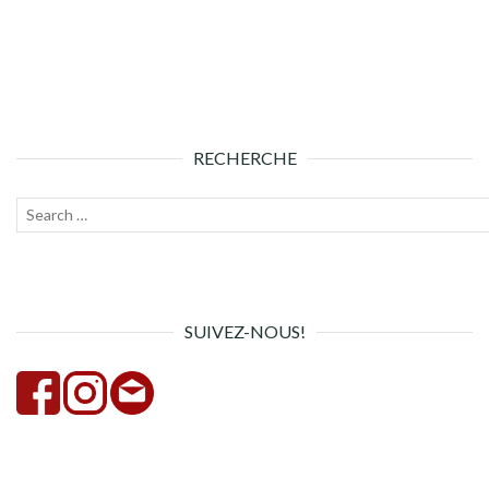
RECHERCHE
Recherche
Lanc
pour :
la
rech
SUIVEZ-NOUS!