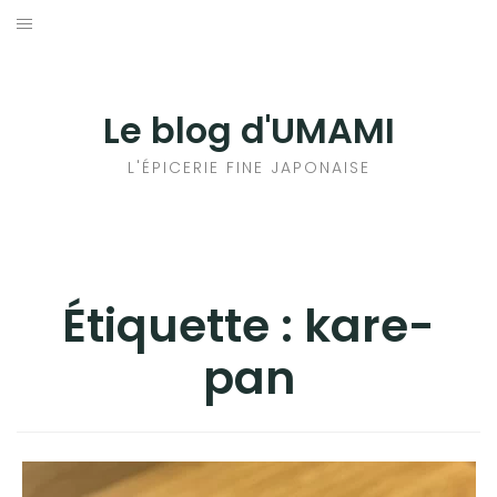
Aller
au
輸出手続きについて
contenu
LE GOÛT DU JAPON DANS VOTRE CUISINE
Le blog d'UMAMI
AU QUOTIDIEN
L'ÉPICERIE FINE JAPONAISE
Étiquette :
kare-
pan