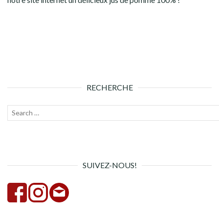
RECHERCHE
Recherche
Lanc
pour :
la
rech
SUIVEZ-NOUS!