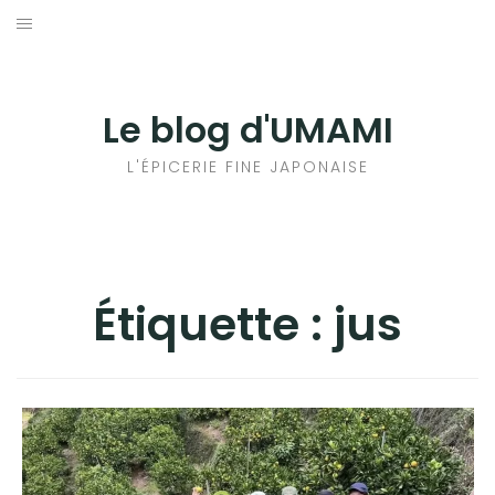
Aller
au
輸出手続きについて
contenu
LE GOÛT DU JAPON DANS VOTRE CUISINE
Le blog d'UMAMI
AU QUOTIDIEN
L'ÉPICERIE FINE JAPONAISE
Étiquette :
jus