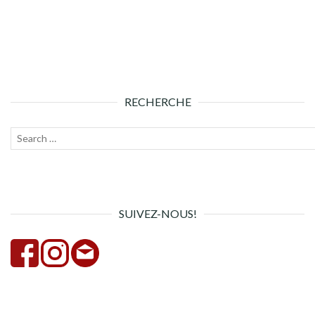
RECHERCHE
Recherche
Lanc
pour :
la
rech
SUIVEZ-NOUS!