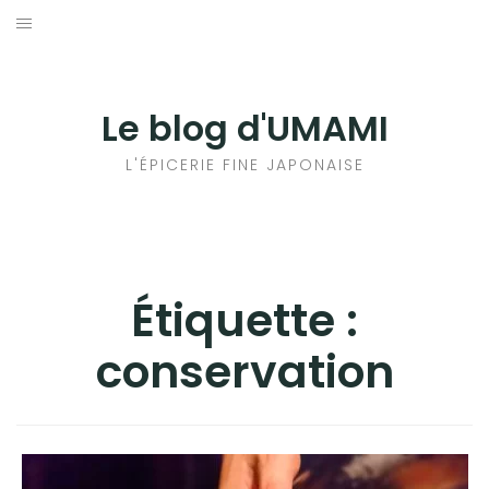
Aller
au
輸出手続きについて
contenu
LE GOÛT DU JAPON DANS VOTRE CUISINE
Le blog d'UMAMI
AU QUOTIDIEN
L'ÉPICERIE FINE JAPONAISE
Étiquette :
conservation