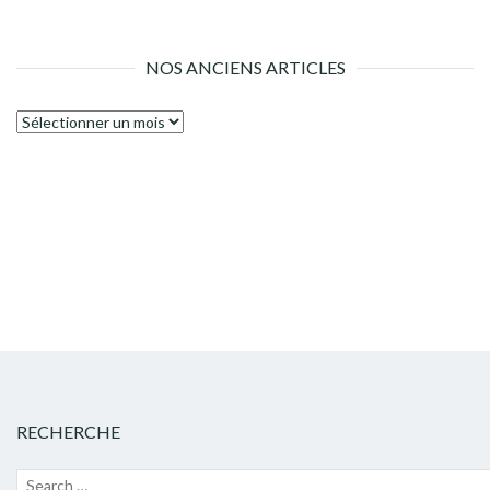
NOS ANCIENS ARTICLES
Nos
anciens
articles
RECHERCHE
Recherche
Lanc