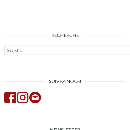
RECHERCHE
Recherche
Lanc
pour :
la
rech
SUIVEZ-NOUS!
NEWSLETTER