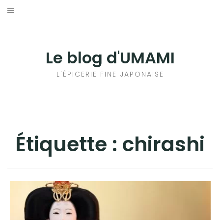
Aller
au
輸出手続きについて
contenu
LE GOÛT DU JAPON DANS VOTRE CUISINE
Le blog d'UMAMI
AU QUOTIDIEN
L'ÉPICERIE FINE JAPONAISE
Étiquette :
chirashi