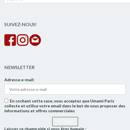
pour :
la
rech
SUIVEZ-NOUS!
NEWSLETTER
Adresse e-mail:
En cochant cette case, vous acceptez que Umami Paris
collecte et utilise votre email dans le but de vous proposer des
informations et offres commerciales
Laissez ce champ vide si vous êtes humain :