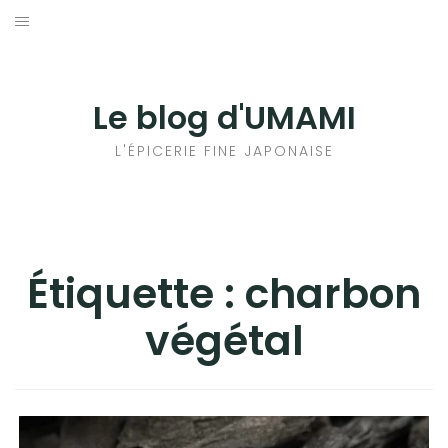
Aller
au
輸出手続きについて
contenu
LE GOÛT DU JAPON DANS VOTRE CUISINE
Le blog d'UMAMI
AU QUOTIDIEN
L'ÉPICERIE FINE JAPONAISE
Étiquette :
charbon
végétal