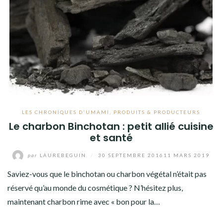
LES CHRONIQUES D'UMAMI
,
PRODUITS & PRODUCTEURS
Le charbon Binchotan : petit allié cuisine
et santé
par
LAUREBEGUIN
/
30 SEPTEMBRE 2016
11 MARS 2019
Saviez-vous que le binchotan ou charbon végétal n’était pas
réservé qu’au monde du cosmétique ? N’hésitez plus,
maintenant charbon rime avec « bon pour la…