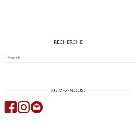
RECHERCHE
Recherche
Lanc
pour :
la
rech
SUIVEZ-NOUS!