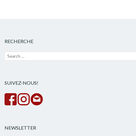
RECHERCHE
Recherche
Lanc
pour :
la
rech
SUIVEZ-NOUS!
NEWSLETTER