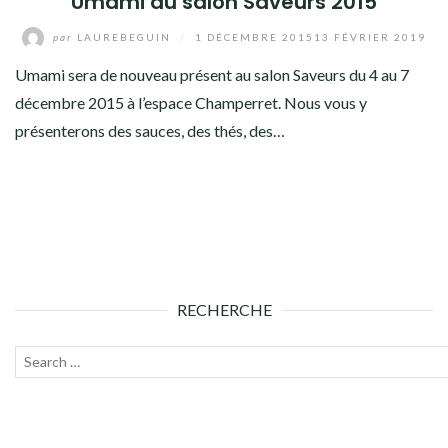
Umami au salon Saveurs 2015
par
LAUREBEGUIN
/
1 DÉCEMBRE 2015
13 FÉVRIER 2019
Umami sera de nouveau présent au salon Saveurs du 4 au 7
décembre 2015 à l’espace Champerret. Nous vous y
présenterons des sauces, des thés, des…
RECHERCHE
Recherche
Lanc
pour :
la
rech