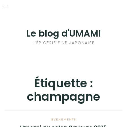
Aller
au
輸出手続きについて
contenu
LE GOÛT DU JAPON DANS VOTRE CUISINE
Le blog d'UMAMI
AU QUOTIDIEN
L'ÉPICERIE FINE JAPONAISE
Étiquette :
champagne
EVÈNEMENTS