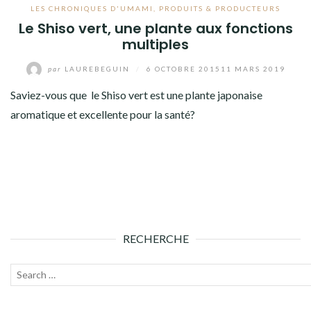
LES CHRONIQUES D'UMAMI
,
PRODUITS & PRODUCTEURS
Le Shiso vert, une plante aux fonctions
multiples
par
LAUREBEGUIN
/
6 OCTOBRE 2015
11 MARS 2019
Saviez-vous que le Shiso vert est une plante japonaise
aromatique et excellente pour la santé?
RECHERCHE
Recherche
Lanc
pour :
la