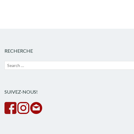
RECHERCHE
Recherche
Lanc
pour :
la
rech
SUIVEZ-NOUS!