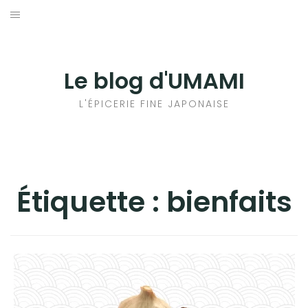
Aller
au
輸出手続きについて
contenu
LE GOÛT DU JAPON DANS VOTRE CUISINE
Le blog d'UMAMI
AU QUOTIDIEN
L'ÉPICERIE FINE JAPONAISE
Étiquette :
bienfaits