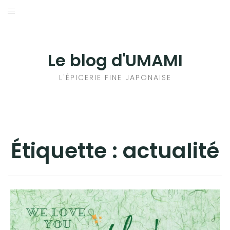
Aller
au
輸出手続きについて
contenu
LE GOÛT DU JAPON DANS VOTRE CUISINE
Le blog d'UMAMI
AU QUOTIDIEN
L'ÉPICERIE FINE JAPONAISE
Étiquette :
actualité