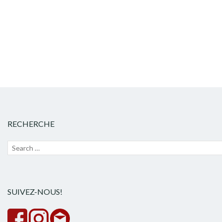
articles
RECHERCHE
Recherche
Lanc
pour :
la
rech
SUIVEZ-NOUS!