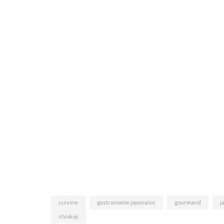
cuisine
gastronomie japonaise
gourmand
j
shiokoji