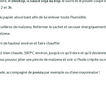
mbre, le
shiokoji
, la
sauce soja au koji
, le sucre et le poulet coupé 
 2 et 3h.
du papier absorbant afin de lui enlever toute l’humidité.
 cuillères de maïzena. Refermer le sachet et secouer énergiquement. 
aïzena.
cm de hauteur environ et faire chauffer.
 est bien chaude, 180°C environ, jusqu’à ce qu’il dore et qu’il devienn
vous pouvez jeter une pincée de maïzena et voir si l’huile crépite ou 
salade, accompagné de
ponzu
par exemple ou d’une mayonnaise !