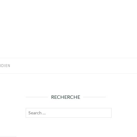
IDIEN
RECHERCHE
Recherche
Lancer
pour :
la
recherche