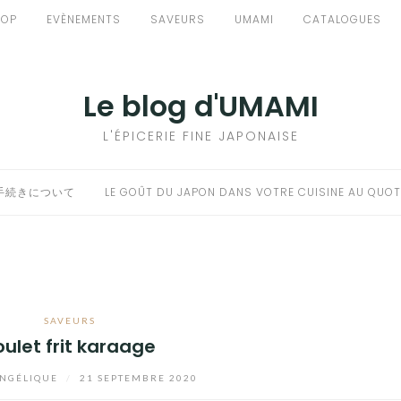
HOP
EVÈNEMENTS
SAVEURS
UMAMI
CATALOGUES
Le blog d'UMAMI
L'ÉPICERIE FINE JAPONAISE
手続きについて
LE GOÛT DU JAPON DANS VOTRE CUISINE AU QUOT
SAVEURS
oulet frit karaage
NGÉLIQUE
/
21 SEPTEMBRE 2020