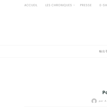
Aller
ACCUEIL
LES CHRONIQUES
PRESSE
E-S
développer
au
輸出手続きについて
contenu
le
LE GOÛT DU JAPON DANS VOTRE CUISINE
menu
AU QUOTIDIEN
enfant
輸出
P
par
A