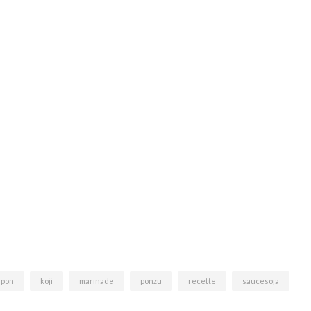
apon
koji
marinade
ponzu
recette
saucesoja