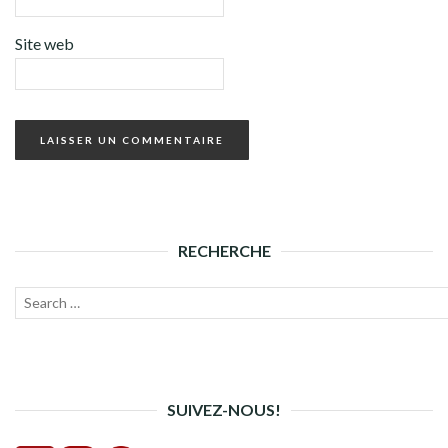
Site web
RECHERCHE
Recherche
Lanc
pour :
la
rech
SUIVEZ-NOUS!