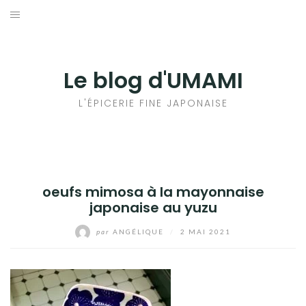
Aller
au
輸出手続きについて
contenu
LE GOÛT DU JAPON DANS VOTRE CUISINE
Le blog d'UMAMI
AU QUOTIDIEN
L'ÉPICERIE FINE JAPONAISE
oeufs mimosa à la mayonnaise
japonaise au yuzu
par
ANGÉLIQUE
/
2 MAI 2021