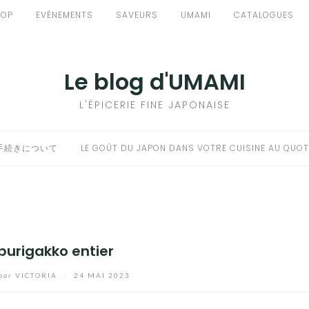
HOP
EVÈNEMENTS
SAVEURS
UMAMI
CATALOGUES
Le blog d'UMAMI
L'ÉPICERIE FINE JAPONAISE
手続きについて
LE GOÛT DU JAPON DANS VOTRE CUISINE AU QUOT
Iburigakko entier
par
VICTORIA
/
24 MAI 2023