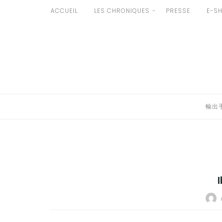
Aller
ACCUEIL
LES CHRONIQUES
PRESSE
E-S
au
輸出手続きについて
contenu
LE GOÛT DU JAPON DANS VOTRE CUISINE
AU QUOTIDIEN
輸出