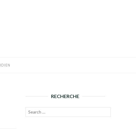
IDIEN
RECHERCHE
Recherche
Lancer
pour :
la
recherche