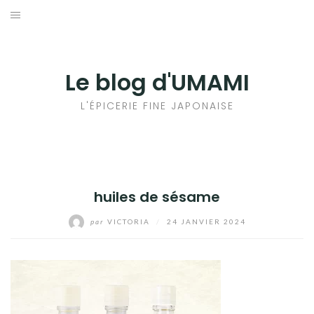
Aller
au
輸出手続きについて
contenu
LE GOÛT DU JAPON DANS VOTRE CUISINE
Le blog d'UMAMI
AU QUOTIDIEN
L'ÉPICERIE FINE JAPONAISE
huiles de sésame
par
VICTORIA
/
24 JANVIER 2024