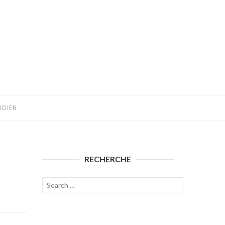
IDIEN
RECHERCHE
Recherche
Lancer
pour :
la
recherche