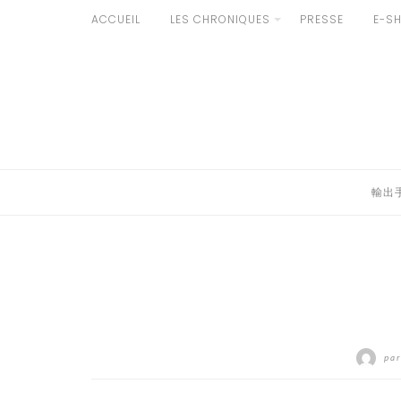
Aller
ACCUEIL
LES CHRONIQUES
PRESSE
E-S
au
輸出手続きについて
contenu
LE GOÛT DU JAPON DANS VOTRE CUISINE
AU QUOTIDIEN
輸出
pa