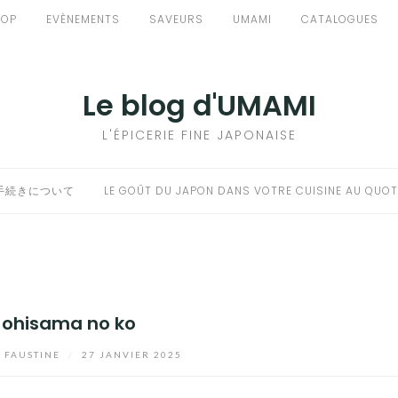
HOP
EVÈNEMENTS
SAVEURS
UMAMI
CATALOGUES
Le blog d'UMAMI
L'ÉPICERIE FINE JAPONAISE
手続きについて
LE GOÛT DU JAPON DANS VOTRE CUISINE AU QUOT
ohisama no ko
r
FAUSTINE
/
27 JANVIER 2025