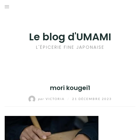
Aller
au
輸出手続きについて
contenu
LE GOÛT DU JAPON DANS VOTRE CUISINE
Le blog d'UMAMI
AU QUOTIDIEN
L'ÉPICERIE FINE JAPONAISE
mori kougei1
par
VICTORIA
/
21 DÉCEMBRE 2023