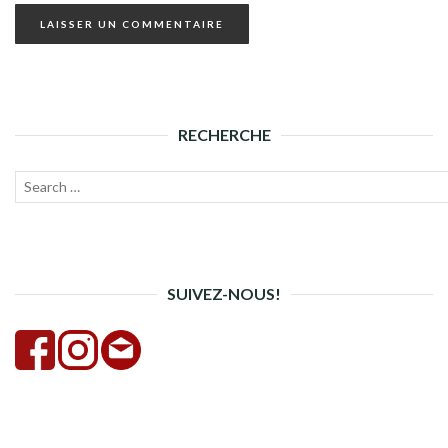
RECHERCHE
Recherche
Lanc
pour :
la
rech
SUIVEZ-NOUS!