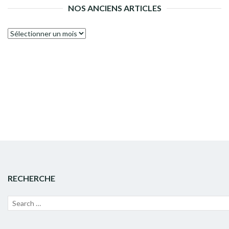
NOS ANCIENS ARTICLES
Nos
anciens
articles
RECHERCHE
Recherche
Lanc
pour :
la
rech