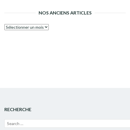
NOS ANCIENS ARTICLES
Nos
anciens
articles
RECHERCHE
Recherche
Lanc
pour :
la