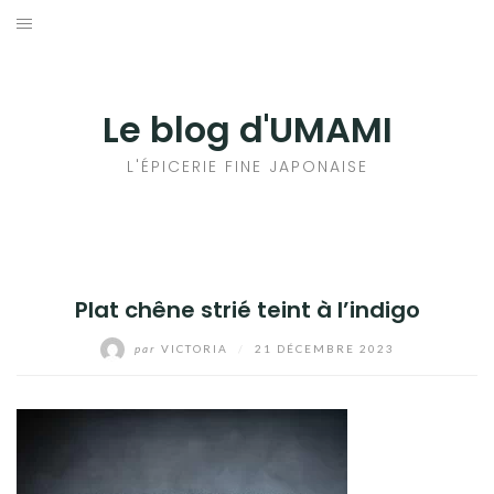
Aller
au
輸出手続きについて
contenu
LE GOÛT DU JAPON DANS VOTRE CUISINE
Le blog d'UMAMI
AU QUOTIDIEN
L'ÉPICERIE FINE JAPONAISE
Plat chêne strié teint à l’indigo
par
VICTORIA
/
21 DÉCEMBRE 2023