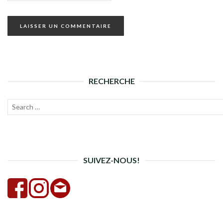
RECHERCHE
Recherche
Lanc
pour :
la
rech
SUIVEZ-NOUS!