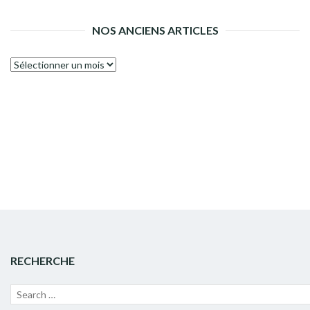
NOS ANCIENS ARTICLES
Nos
anciens
articles
RECHERCHE
Recherche
Lanc
pour :
la