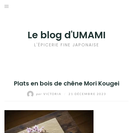
Aller
au
輸出手続きについて
contenu
LE GOÛT DU JAPON DANS VOTRE CUISINE
Le blog d'UMAMI
AU QUOTIDIEN
L'ÉPICERIE FINE JAPONAISE
Plats en bois de chêne Mori Kougei
par
VICTORIA
/
21 DÉCEMBRE 2023