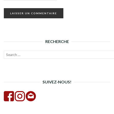
RECHERCHE
Recherche
Lanc
pour :
la
rech
SUIVEZ-NOUS!