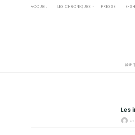
Aller
ACCUEIL
LES CHRONIQUES
PRESSE
E-S
au
輸出手続きについて
contenu
LE GOÛT DU JAPON DANS VOTRE CUISINE
AU QUOTIDIEN
輸出
Les 
pa