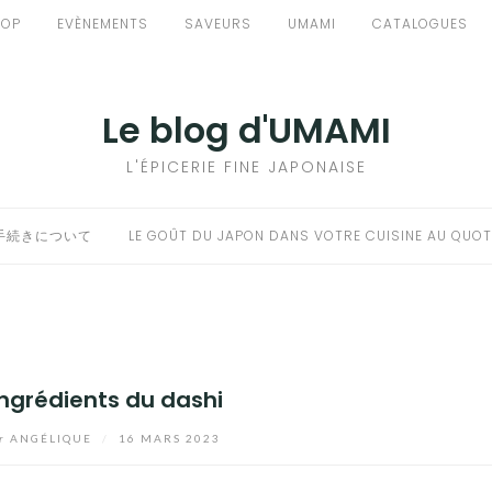
HOP
EVÈNEMENTS
SAVEURS
UMAMI
CATALOGUES
Le blog d'UMAMI
L'ÉPICERIE FINE JAPONAISE
手続きについて
LE GOÛT DU JAPON DANS VOTRE CUISINE AU QUOT
ingrédients du dashi
r
ANGÉLIQUE
/
16 MARS 2023