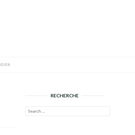
IDIEN
RECHERCHE
Recherche
Lancer
pour :
la
recherche