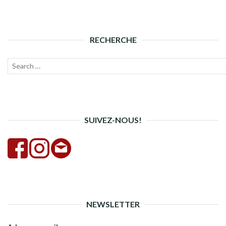
RECHERCHE
Recherche
Lanc
pour :
la
rech
SUIVEZ-NOUS!
NEWSLETTER