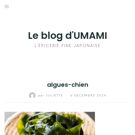
Aller
au
輸出手続きについて
contenu
LE GOÛT DU JAPON DANS VOTRE CUISINE
Le blog d'UMAMI
AU QUOTIDIEN
L'ÉPICERIE FINE JAPONAISE
algues-chien
par
JULIETTE
/
6 DÉCEMBRE 2024