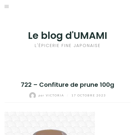
Aller
au
輸出手続きについて
contenu
LE GOÛT DU JAPON DANS VOTRE CUISINE
Le blog d'UMAMI
AU QUOTIDIEN
L'ÉPICERIE FINE JAPONAISE
722 – Confiture de prune 100g
par
VICTORIA
/
17 OCTOBRE 2023