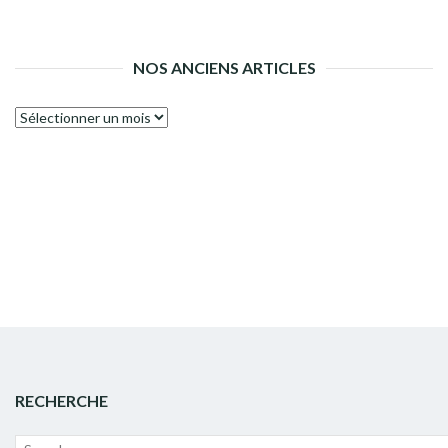
NOS ANCIENS ARTICLES
Nos
anciens
articles
RECHERCHE
Recherche
Lanc