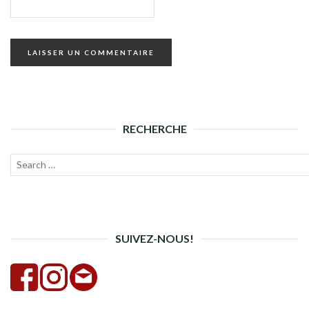
RECHERCHE
Recherche
Lanc
pour :
la
rech
SUIVEZ-NOUS!