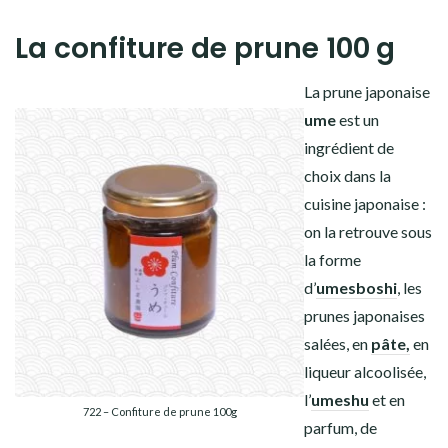
La confiture de prune 100 g
La prune japonaise
ume
est un
ingrédient de
choix dans la
cuisine japonaise :
on la retrouve sous
la forme
d’
umesboshi
, les
prunes japonaises
salées, en
pâte,
en
liqueur alcoolisée,
l’
umeshu
et en
722 – Confiture de prune 100g
parfum, de