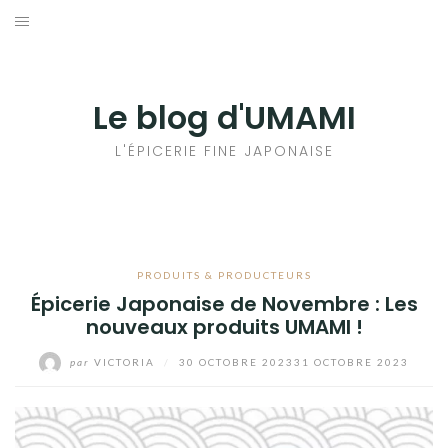
Aller
au
輸出手続きについて
contenu
LE GOÛT DU JAPON DANS VOTRE CUISINE
Le blog d'UMAMI
AU QUOTIDIEN
L'ÉPICERIE FINE JAPONAISE
PRODUITS & PRODUCTEURS
Épicerie Japonaise de Novembre : Les
nouveaux produits UMAMI !
par
VICTORIA
/
30 OCTOBRE 2023
31 OCTOBRE 2023