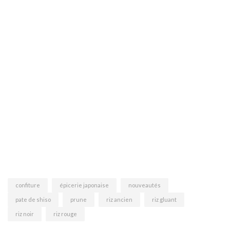
confiture
épicerie japonaise
nouveautés
pate de shiso
prune
riz ancien
riz gluant
riz noir
riz rouge