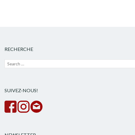
RECHERCHE
Recherche
Lanc
pour :
la
rech
SUIVEZ-NOUS!
NEWSLETTER