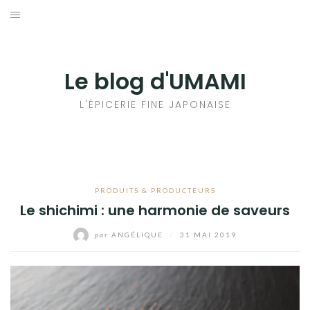
Aller
au
輸出手続きについて
contenu
LE GOÛT DU JAPON DANS VOTRE CUISINE
Le blog d'UMAMI
AU QUOTIDIEN
L'ÉPICERIE FINE JAPONAISE
PRODUITS & PRODUCTEURS
Le shichimi : une harmonie de saveurs
par
ANGÉLIQUE
/
31 MAI 2019