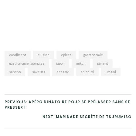
condiment
cuisine
epices
gastronomie
gastronomie japonaise
japon
mikan
piment
sansho
saveurs
sesame
shichimi
umami
PREVIOUS: APÉRO DINATOIRE POUR SE PRÉLASSER SANS SE
PRESSER !
NEXT: MARINADE SECRÈTE DE TSURUMISO