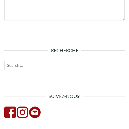
RECHERCHE
Recherche
Lanc
pour :
la
rech
SUIVEZ-NOUS!