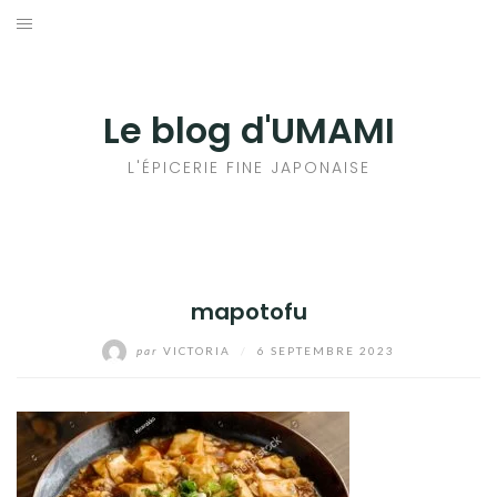
Aller
au
輸出手続きについて
contenu
LE GOÛT DU JAPON DANS VOTRE CUISINE
Le blog d'UMAMI
AU QUOTIDIEN
L'ÉPICERIE FINE JAPONAISE
mapotofu
par
VICTORIA
/
6 SEPTEMBRE 2023