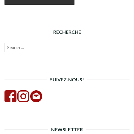
RECHERCHE
Recherche
Lanc
pour :
la
rech
SUIVEZ-NOUS!
NEWSLETTER