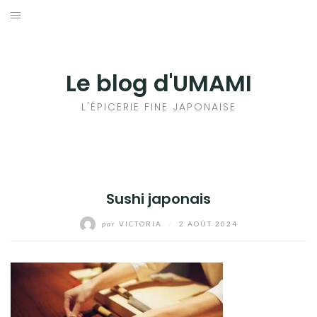
Aller
au
輸出手続きについて
contenu
LE GOÛT DU JAPON DANS VOTRE CUISINE
Le blog d'UMAMI
AU QUOTIDIEN
L'ÉPICERIE FINE JAPONAISE
Sushi japonais
par
VICTORIA
/
2 AOÛT 2024