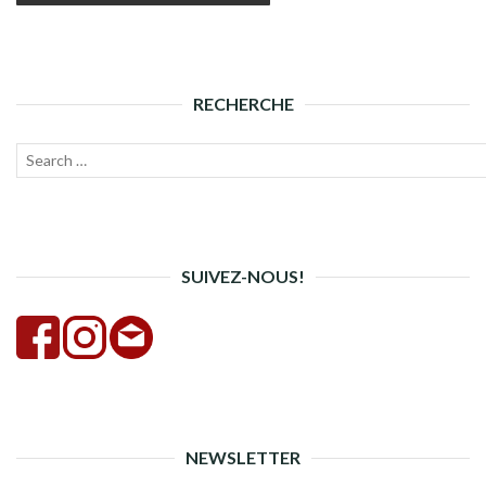
RECHERCHE
Recherche
Lanc
pour :
la
rech
SUIVEZ-NOUS!
NEWSLETTER