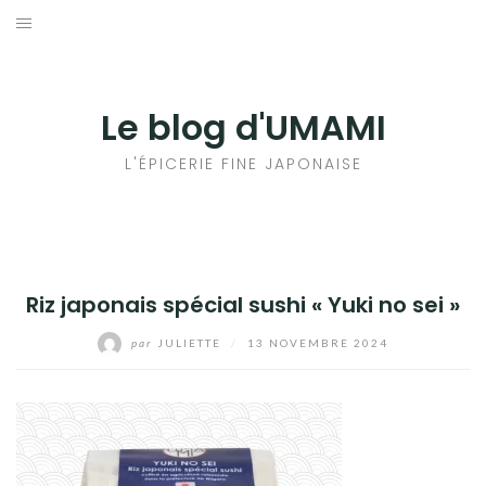
Aller
au
輸出手続きについて
contenu
LE GOÛT DU JAPON DANS VOTRE CUISINE
Le blog d'UMAMI
AU QUOTIDIEN
L'ÉPICERIE FINE JAPONAISE
Riz japonais spécial sushi « Yuki no sei »
par
JULIETTE
/
13 NOVEMBRE 2024