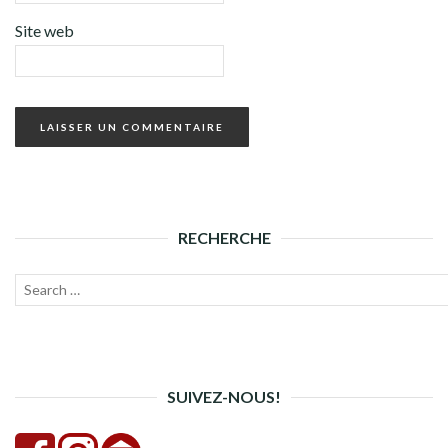
Site web
RECHERCHE
Recherche
Lanc
pour :
la
rech
SUIVEZ-NOUS!