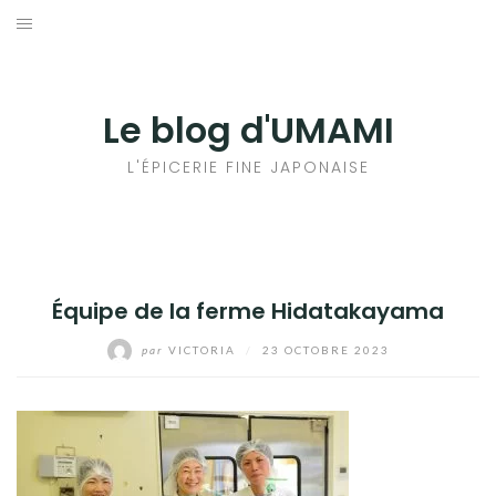
Aller
au
輸出手続きについて
contenu
LE GOÛT DU JAPON DANS VOTRE CUISINE
Le blog d'UMAMI
AU QUOTIDIEN
L'ÉPICERIE FINE JAPONAISE
Équipe de la ferme Hidatakayama
par
VICTORIA
/
23 OCTOBRE 2023