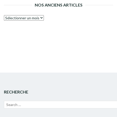
NOS ANCIENS ARTICLES
Nos
anciens
articles
RECHERCHE
Recherche
Lanc
pour :
la
rech