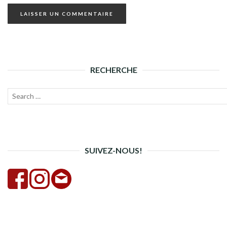
RECHERCHE
Recherche
Lanc
pour :
la
rech
SUIVEZ-NOUS!