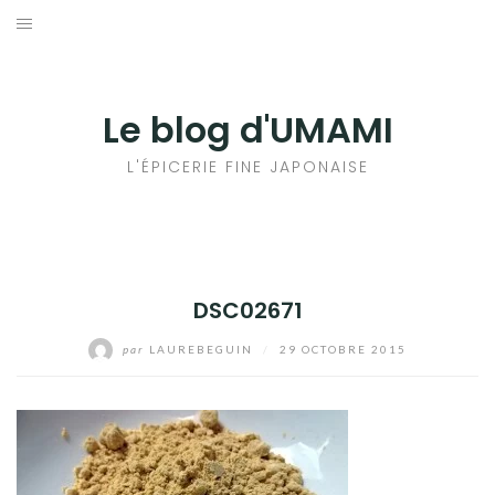
Aller
au
輸出手続きについて
contenu
LE GOÛT DU JAPON DANS VOTRE CUISINE
Le blog d'UMAMI
AU QUOTIDIEN
L'ÉPICERIE FINE JAPONAISE
DSC02671
par
LAUREBEGUIN
/
29 OCTOBRE 2015