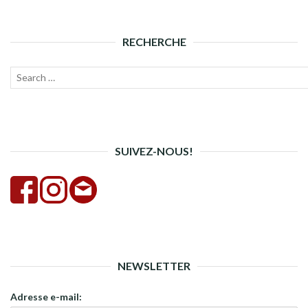
RECHERCHE
Recherche
Lanc
pour :
la
rech
SUIVEZ-NOUS!
NEWSLETTER
Adresse e-mail: