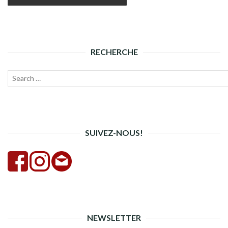
RECHERCHE
Recherche
Lanc
pour :
la
rech
SUIVEZ-NOUS!
NEWSLETTER