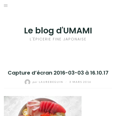
Aller
au
輸出手続きについて
contenu
LE GOÛT DU JAPON DANS VOTRE CUISINE
Le blog d'UMAMI
AU QUOTIDIEN
L'ÉPICERIE FINE JAPONAISE
Capture d’écran 2016-03-03 à 16.10.17
par
LAUREBEGUIN
/
3 MARS 2016