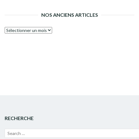
NOS ANCIENS ARTICLES
Nos
anciens
articles
RECHERCHE
Recherche
Lanc