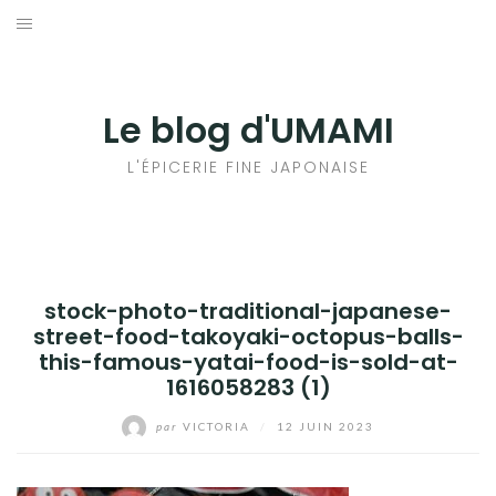
Aller
au
輸出手続きについて
contenu
LE GOÛT DU JAPON DANS VOTRE CUISINE
Le blog d'UMAMI
AU QUOTIDIEN
L'ÉPICERIE FINE JAPONAISE
stock-photo-traditional-japanese-
street-food-takoyaki-octopus-balls-
this-famous-yatai-food-is-sold-at-
1616058283 (1)
par
VICTORIA
/
12 JUIN 2023