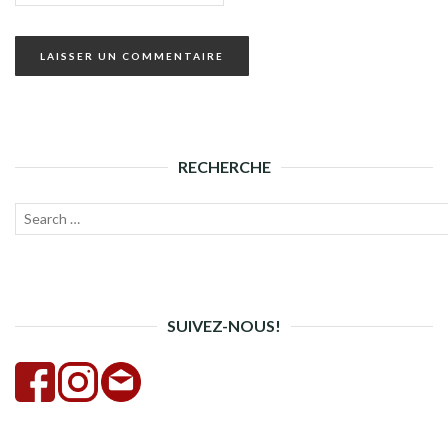
RECHERCHE
Recherche
Lanc
pour :
la
rech
SUIVEZ-NOUS!