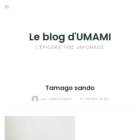
Aller
au
輸出手続きについて
contenu
LE GOÛT DU JAPON DANS VOTRE CUISINE
Le blog d'UMAMI
AU QUOTIDIEN
L'ÉPICERIE FINE JAPONAISE
Tamago sando
par
ANGÉLIQUE
/
17 MARS 2023