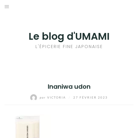
Aller
au
輸出手続きについて
contenu
LE GOÛT DU JAPON DANS VOTRE CUISINE
Le blog d'UMAMI
AU QUOTIDIEN
L'ÉPICERIE FINE JAPONAISE
Inaniwa udon
par
VICTORIA
/
27 FÉVRIER 2023