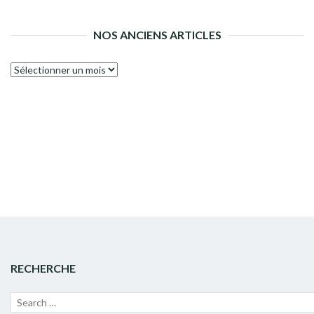
NOS ANCIENS ARTICLES
Nos
anciens
articles
RECHERCHE
Recherche
Lanc