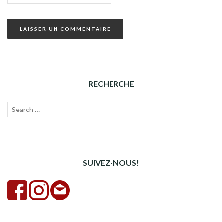
RECHERCHE
Recherche
Lanc
pour :
la
rech
SUIVEZ-NOUS!