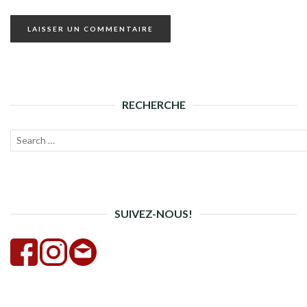
RECHERCHE
Recherche
Lanc
pour :
la
rech
SUIVEZ-NOUS!