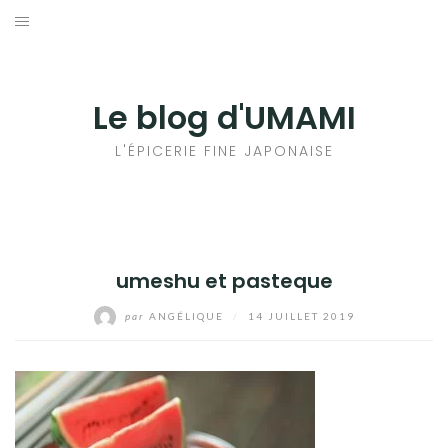
Aller
au
輸出手続きについて
contenu
LE GOÛT DU JAPON DANS VOTRE CUISINE
Le blog d'UMAMI
AU QUOTIDIEN
L'ÉPICERIE FINE JAPONAISE
umeshu et pasteque
par
ANGÉLIQUE
/
14 JUILLET 2019