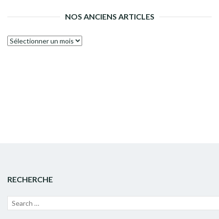
NOS ANCIENS ARTICLES
Nos
anciens
articles
RECHERCHE
Recherche
Lanc
pour :
la