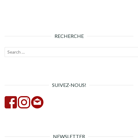
RECHERCHE
Recherche
Lanc
pour :
la
rech
SUIVEZ-NOUS!
NEWSLETTER