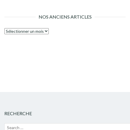
NOS ANCIENS ARTICLES
Nos
anciens
articles
RECHERCHE
Recherche
Lanc