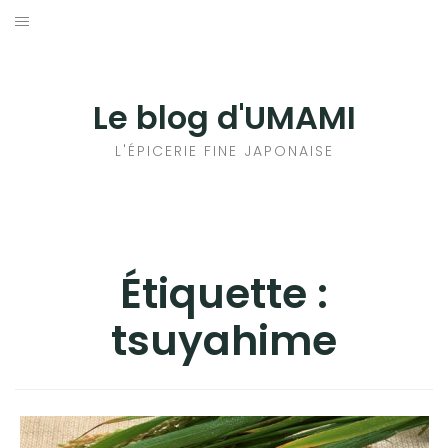
Aller
au
輸出手続きについて
contenu
LE GOÛT DU JAPON DANS VOTRE CUISINE
Le blog d'UMAMI
AU QUOTIDIEN
L'ÉPICERIE FINE JAPONAISE
Étiquette :
tsuyahime